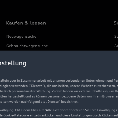
Kaufen & leasen
S
Neuwagensuche
S
Gebrauchtwagensuche
Au
Gebrauchtwagen
G
nstellung
Finanzierung
Au
Aktionen & Angebote
m
, allein oder in Zusammenarbeit mit unseren verbundenen Unternehmen und Part
Geschäftskunden
nologien verwenden ("Dienste"), die uns helfen, unsere Website zu verbessern,
hließlich personalisierter Werbung. Zudem binden wir externe Inhalte ein, um I
tten hergestellt und es können personenbezogene Daten von Ihrem Browser an 
Über Audi
halten werden nachfolgend als „Dienste“ bezeichnet.
illigung. Mit einem Klick auf "Alle akzeptieren" erteilen Sie Ihre Einwilligung
Unternehmen
ede Cookie-Kategorie einzeln anklicken und diese Einstellungen durch Klicken au