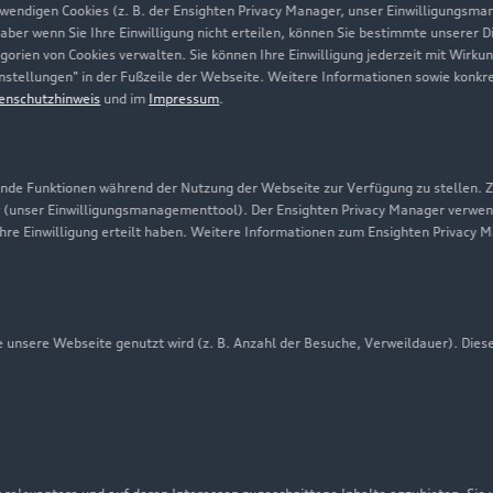
twendigen Cookies (z. B. der Ensighten Privacy Manager, unser Einwilligungsma
Karriere
 aber wenn Sie Ihre Einwilligung nicht erteilen, können Sie bestimmte unserer 
orien von Cookies verwalten. Sie können Ihre Einwilligung jederzeit mit Wirku
Investor Relations
-Einstellungen" in der Fußzeile der Webseite. Weitere Informationen sowie ko
enschutzhinweis
und im
Impressum
.
Presse & Media Center
Datenschutz
Audi erleben
de Funktionen während der Nutzung der Webseite zur Verfügung zu stellen. Zu
 (unser Einwilligungsmanagementtool). Der Ensighten Privacy Manager verwen
Newsletter
ihre Einwilligung erteilt haben. Weitere Informationen zum Ensighten Privacy 
unsere Webseite genutzt wird (z. B. Anzahl der Besuche, Verweildauer). Dies