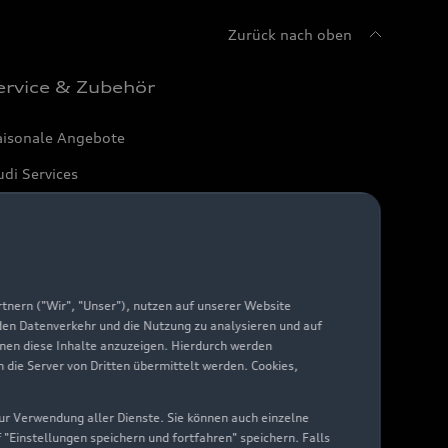
Zurück nach oben
ervice & Zubehör
aisonale Angebote
di Services
arantie
di digital services
yAudi
nern ("Wir", "Unser"), nutzen auf unserer Website
 den Datenverkehr und die Nutzung zu analysieren und auf
hnen diese Inhalte anzuzeigen. Hierdurch werden
die Server von Dritten übermittelt werden. Cookies,
 zur Verwendung aller Dienste. Sie können auch einzelne
f "Einstellungen speichern und fortfahren" speichern. Falls