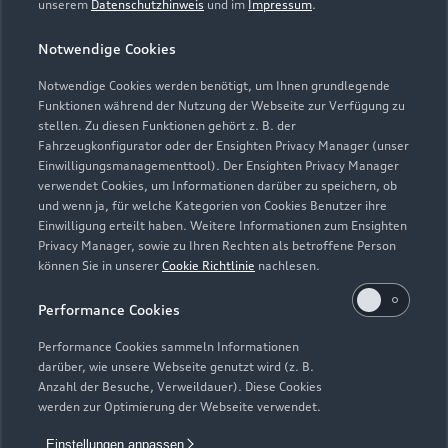
unserem
Datenschutzhinweis
und im
Impressum
.
Teile- & Zubehörverkauf
Geschlossen
,
öffnet am
Montag 07:00
Notwendige Cookies
Notwendige Cookies werden benötigt, um Ihnen grundlegende
Funktionen während der Nutzung der Webseite zur Verfügung zu
stellen. Zu diesen Funktionen gehört z. B. der
Fahrzeugkonfigurator oder der Ensighten Privacy Manager (unser
Einwilligungsmanagementtool). Der Ensighten Privacy Manager
Zurück nach oben
verwendet Cookies, um Informationen darüber zu speichern, ob
und wenn ja, für welche Kategorien von Cookies Benutzer ihre
Einwilligung erteilt haben. Weitere Informationen zum Ensighten
Modelle
Privacy Manager, sowie zu Ihren Rechten als betroffene Person
können Sie in unserer
Cookie Richtlinie
nachlesen.
Kaufen & leasen
Alle Modelle
Performance Cookies
Modelle vergleichen
Service & Zubehör
Performance Cookies sammeln Informationen
Neuwagensuche
darüber, wie unsere Webseite genutzt wird (z. B.
Elektromodelle
Anzahl der Besuche, Verweildauer). Diese Cookies
Gebrauchtwagensuche
Support
werden zur Optimierung der Webseite verwendet.
Saisonale Angebote
Plug-in-Hybride
Gebrauchtwagen
Einstellungen anpassen