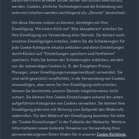
Daten von Ihrem Browser an die Server von Dritten übermittelt
werden. Cookies, ähnliche Technologien und die Einbindung von
externen Inhalten werden nachfolgend als „Dienste“ bezeichnet.
Am Windmühlenberg
15320 Neuhardenberg
Um diese Dienste nutzen zu können, benötigen wir Ihre
Einwilligung. Mit einem Klick auf "Alle akzeptieren" erteilen Sie
Ihre Einwilligung zur Verwendung aller Dienste. Sie können auch
033476 5980
einzelne Einwilligungen erteilen, indem Sie die Schieberegler für
jede Cookie-Kategorie einzeln anklicken und diese Einstellungen
info@autohaus-minnich.de
durch Klicken auf "Einstellungen speichern und fortfahren"
speichern. Falls Sie keinen der Schieberegler anklicken, werden
nur die notwendigen Cookies (z. B. der Ensighten Privacy
Kontaktdaten herunterladen
Manager, unser Einwilligungsmanagementtool) verwendet. Sie
sind nicht gesetzlich verpflichtet, in die Verwendung von Cookies
einzuwilligen, aber wenn Sie Ihre Einwilligung nicht erteilen,
können Sie bestimmte unserer Dienste möglicherweise nicht
Öffnungszeiten
nutzen. Sie können Ihre Cookie-Einstellungen anhand der unten
aufgeführten Kategorien von Cookies verwalten. Sie können Ihre
Einwilligung jederzeit mit Wirkung zum Zeitpunkt des Widerrufs
widerrufen. Für den Widerruf der Einwilligung beachten Sie bitte
Service
die "Cookie-Einstellungen" in der Fußzeile der Webseite. Weitere
Geschlossen
,
öffnet am
Montag 06:30
Informationen sowie konkrete Hinweise zur Verwendung Ihrer
personenbezogenen Daten finden Sie in unserer
Cookie Richtlinie
,